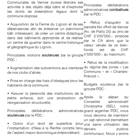
Communales de Vernier puisse étendre ses
Principales délibérations
activités à des objets déjà bâtis et d’exploiter
administratives
combattues
les droits de préemption légaux dont la
par le PDC :
commune dispose;
• Refus d’acquérir la
• Acquisition de la Ferme du Lignon et de ses
parcelle No 4840 de Vernier
dépendances afin de préserver un patrimoine
(Av. de Pailly 25) au prix de
bâti intéressant, de créer un centre didactique
CHF 5’200’000.- proposé
dans des bâtiments appropriés et de réaliser
par le CA alors que la
un centre de quartier dans le centre historique
valeur vénale de ce bien-
et géographique du Lignon.
fonds est de CHF
4’500’000.- au maximum;
Principales motions
soutenues
par le groupe
PDC :
• Refus de la modification
du régime des zones « Les
• Augmentation des subventions aux membres
Communs » et « Champs-
de nos clubs d’aînés;
Prévost ».
• Prise en charge des frais d’obsèques pour les
Budgets soutenus par le
habitants de la commune;
groupe PDC :
• Assurer la pérennité des institutions de la
Après le départ du
petite enfance, soit une proposition de
Conseiller administratif
réorganisation structurelle;
Christophe ISELI, notre
Principales délibérations administratives
grand argentier PDC, nous
soutenues
par le PDC :
nous devions de maintenir
un cap rationnel permettant
• Octroi d’un droit de superficie pour
une saine utilisation des
l’implantation d’Ikea à la Renfile compte tenu
deniers publics
de l’aspect macro économique prépondérant;
communaux. Nous y avons