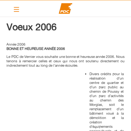
Le PDC Vernier
Voeux 2006
Nos actions
Année 2006
Calendrier
BONNE ET HEUREUSE ANNÉE 2006
Articles
Le PDC de Vernier vous souhaite une bonne et heureuse année 2006. Nous
tenons à remercier celles et ceux qui nous ont soutenu directement ou
indirectement tout au long de l’année écoulée.
Contact
Divers crédits pour la
Liens
réalisation d’un
centre de quartier et
d’un parc public au
chemin de Poussy et
PDC cantonal
d’un parc d’activités
au chemin des
Morglas, soit le
Devenir membre
remplacement d’un
bâtiment voué à la
démolition et la
création
d’équipements
socioculturels et de