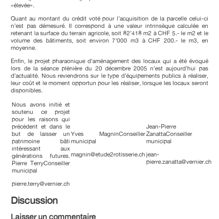
«élevée».
Quant au montant du crédit voté pour l’acquisition de la parcelle celui-ci
n’est pas démesuré. Il correspond à une valeur intrinsèque calculée en
retenant la surface du terrain agricole, soit 82’418 m2 à CHF 5.- le m2 et le
volume des bâtiments, soit environ 7’000 m3 à CHF 200.- le m3, en
moyenne.
Enfin, le projet pharaonique d’aménagement des locaux qui a été évoqué
lors de la séance plénière du 20 décembre 2005 n’est aujourd’hui pas
d’actualité. Nous reviendrons sur le type d’équipements publics à réaliser,
leur coût et le moment opportun pour les réaliser, lorsque les locaux seront
disponibles.
Nous avons initié et
soutenu ce projet
pour les raisons qui
précèdent et dans le
Jean-Pierre
but de laisser un
Yves MagninConseiller
ZanattaConseiller
patrimoine bâti
municipal
municipal
intéressant aux
magnin@etude2rotisserie.ch
jean-
générations futures.
pierre.zanatta@vernier.ch
Pierre TerryConseiller
municipal
pierre.terry@vernier.ch
Discussion
Laisser un commentaire