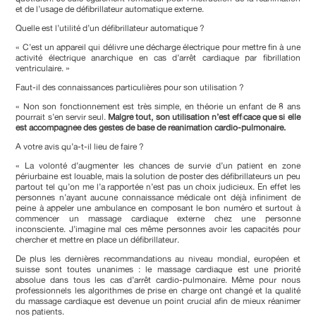
et de l’usage de défibrillateur automatique externe.
Quelle est l’utilité d’un défibrillateur automatique ?
« C’est un appareil qui délivre une décharge électrique pour mettre fin à une
activité électrique anarchique en cas d’arrêt cardiaque par fibrillation
ventriculaire. »
Faut-il des connaissances particulières pour son utilisation ?
« Non son fonctionnement est très simple, en théorie un enfant de 8 ans
pourrait s’en servir seul.
Malgré tout, son utilisation n’est efficace que si elle
est accompagnée des gestes de base de réanimation cardio-pulmonaire.
A votre avis qu’a-t-il lieu de faire ?
« La volonté d’augmenter les chances de survie d’un patient en zone
périurbaine est louable, mais la solution de poster des défibrillateurs un peu
partout tel qu’on me l’a rapportée n’est pas un choix judicieux. En effet les
personnes n’ayant aucune connaissance médicale ont déjà infiniment de
peine à appeler une ambulance en composant le bon numéro et surtout à
commencer un massage cardiaque externe chez une personne
inconsciente. J’imagine mal ces même personnes avoir les capacités pour
chercher et mettre en place un défibrillateur.
De plus les dernières recommandations au niveau mondial, européen et
suisse sont toutes unanimes : le massage cardiaque est une priorité
absolue dans tous les cas d’arrêt cardio-pulmonaire. Même pour nous
professionnels les algorithmes de prise en charge ont changé et la qualité
du massage cardiaque est devenue un point crucial afin de mieux réanimer
nos patients.