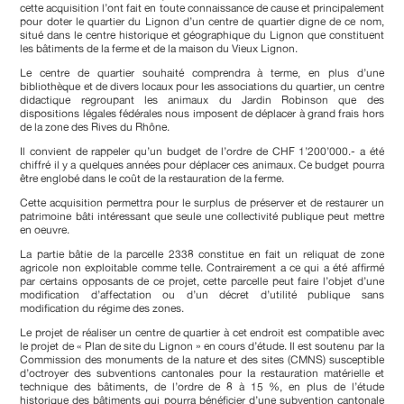
cette acquisition l’ont fait en toute connaissance de cause et principalement
pour doter le quartier du Lignon d’un centre de quartier digne de ce nom,
situé dans le centre historique et géographique du Lignon que constituent
les bâtiments de la ferme et de la maison du Vieux Lignon.
Le centre de quartier souhaité comprendra à terme, en plus d’une
bibliothèque et de divers locaux pour les associations du quartier, un centre
didactique regroupant les animaux du Jardin Robinson que des
dispositions légales fédérales nous imposent de déplacer à grand frais hors
de la zone des Rives du Rhône.
Il convient de rappeler qu’un budget de l’ordre de CHF 1’200’000.- a été
chiffré il y a quelques années pour déplacer ces animaux. Ce budget pourra
être englobé dans le coût de la restauration de la ferme.
Cette acquisition permettra pour le surplus de préserver et de restaurer un
patrimoine bâti intéressant que seule une collectivité publique peut mettre
en oeuvre.
La partie bâtie de la parcelle 2338 constitue en fait un reliquat de zone
agricole non exploitable comme telle. Contrairement a ce qui a été affirmé
par certains opposants de ce projet, cette parcelle peut faire l’objet d’une
modification d’affectation ou d’un décret d’utilité publique sans
modification du régime des zones.
Le projet de réaliser un centre de quartier à cet endroit est compatible avec
le projet de « Plan de site du Lignon » en cours d’étude. Il est soutenu par la
Commission des monuments de la nature et des sites (CMNS) susceptible
d’octroyer des subventions cantonales pour la restauration matérielle et
technique des bâtiments, de l’ordre de 8 à 15 %, en plus de l’étude
historique des bâtiments qui pourra bénéficier d’une subvention cantonale