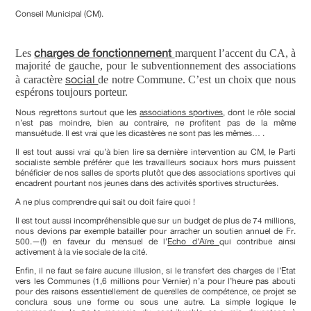
Conseil Municipal (CM).
charges de fonctionnement
Les
marquent l’accent du CA, à
majorité de gauche, pour le subventionnement des associations
social
à caractère
de notre Commune. C’est un choix que nous
espérons toujours porteur.
Nous regrettons surtout que les
associations sportives
, dont le rôle social
n’est pas moindre, bien au contraire, ne profitent pas de la même
mansuétude. Il est vrai que les dicastères ne sont pas les mêmes… .
Il est tout aussi vrai qu’à bien lire sa dernière intervention au CM, le Parti
socialiste semble préférer que les travailleurs sociaux hors murs puissent
bénéficier de nos salles de sports plutôt que des associations sportives qui
encadrent pourtant nos jeunes dans des activités sportives structurées.
A ne plus comprendre qui sait ou doit faire quoi !
Il est tout aussi incompréhensible que sur un budget de plus de 74 millions,
nous devions par exemple batailler pour arracher un soutien annuel de Fr.
500.—(!) en faveur du mensuel de l’
Echo d’Aïre
qui contribue ainsi
activement à la vie sociale de la cité.
Enfin, il ne faut se faire aucune illusion, si le transfert des charges de l’Etat
vers les Communes (1,6 millions pour Vernier) n’a pour l’heure pas abouti
pour des raisons essentiellement de querelles de compétence, ce projet se
conclura sous une forme ou sous une autre. La simple logique le