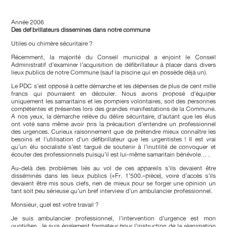
Année 2006
Des défibrillateurs disséminés dans notre commune
Utiles ou chimère sécuritaire ?
Récemment, la majorité du Conseil municipal a enjoint le Conseil
Administratif d’examiner l’acquisition de défibrillateur à placer dans divers
lieux publics de notre Commune (sauf la piscine qui en possède déjà un).
Le PDC s’est opposé à cette démarche et les dépenses de plus de cent mille
francs qui pourraient en découler. Nous avons proposé d’équiper
uniquement les samaritains et les pompiers volontaires, soit des personnes
compétentes et présentes lors des grandes manifestations de la Commune.
A nos yeux, la démarche relève du délire sécuritaire, d’autant que les élus
ont voté sans même avoir pris la précaution d’entendre un professionnel
des urgences. Curieux raisonnement que de prétendre mieux connaître les
besoins et l’utilisation d’un défibrillateur que les urgentistes ! Il est vrai
qu’un élu socialiste s’est targué de soutenir à l’inutilité de convoquer et
écouter des professionnels puisqu’il est lui-même samaritain bénévole… .
Au-delà des problèmes liés au vol de ces appareils s’ils devaient être
disséminés dans les lieux publics (+Fr. 1’500.–pièce), voire d’accès s’ils
devaient être mis sous clefs, rien de mieux pour se forger une opinion un
tant soit peu sérieuse qu’un bref interview d’un ambulancier professionnel.
Monsieur, quel est votre travail ?
Je suis ambulancier professionnel, l’intervention d’urgence est mon
quotidien. Je suis également formateur pour l’instruction de la réanimation