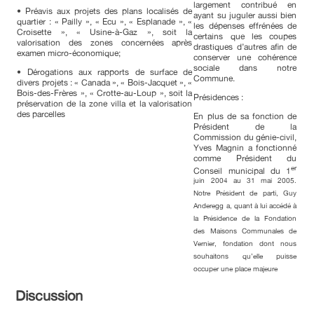
largement contribué en
• Préavis aux projets des plans localisés de
ayant su juguler aussi bien
quartier : « Pailly », « Ecu », « Esplanade », «
les dépenses effrénées de
Croisette », « Usine-à-Gaz », soit la
certains que les coupes
valorisation des zones concernées après
drastiques d’autres afin de
examen micro-économique;
conserver une cohérence
sociale dans notre
• Dérogations aux rapports de surface de
Commune.
divers projets : « Canada », « Bois-Jacquet », «
Bois-des-Frères », « Crotte-au-Loup », soit la
Présidences :
préservation de la zone villa et la valorisation
des parcelles
En plus de sa fonction de
Président de la
Commission du génie-civil,
Yves Magnin a fonctionné
comme Président du
er
Conseil municipal du 1
juin 2004 au 31 mai 2005.
Notre Président de parti, Guy
Anderegg a, quant à lui accédé à
la Présidence de la Fondation
des Maisons Communales de
Vernier, fondation dont nous
souhaitons qu’elle puisse
occuper une place majeure
Discussion