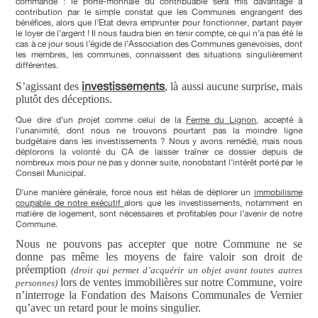
commande : le porte-monnaie du contribuable sera mis davantage à
contribution par le simple constat que les Communes engrangent des
bénéfices, alors que l’Etat devra emprunter pour fonctionner, partant payer
le loyer de l’argent ! Il nous faudra bien en tenir compte, ce qui n’a pas été le
cas à ce jour sous l’égide de l’Association des Communes genevoises, dont
les membres, les communes, connaissent des situations singulièrement
différentes.
investissements
S’agissant des
, là aussi aucune surprise, mais
plutôt des déceptions.
Que dire d’un projet comme celui de la
Ferme du Lignon
, accepté à
l’unanimité, dont nous ne trouvons pourtant pas la moindre ligne
budgétaire dans les investissements ? Nous y avons remédié, mais nous
déplorons la volonté du CA de laisser traîner ce dossier depuis de
nombreux mois pour ne pas y donner suite, nonobstant l’intérêt porté par le
Conseil Municipal.
D’une manière générale, force nous est hélas de déplorer un
immobilisme
coupable de notre exécutif
alors que les investissements, notamment en
matière de logement, sont nécessaires et profitables pour l’avenir de notre
Commune.
Nous ne pouvons pas accepter que notre Commune ne se
donne pas même les moyens de faire valoir son droit de
préemption
(droit qui permet d’acquérir un objet avant toutes autres
lors de ventes immobilières sur notre Commune, voire
personnes)
n’interroge la Fondation des Maisons Communales de Vernier
qu’avec un retard pour le moins singulier.