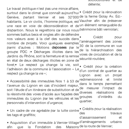
détente;
Le travail politique n’est pas une mince affaire,
• Crédit pour la rénovation
surtout dans le climat que connaît aujourd’hui
de la ferme Golay Av. Ed.-
Genève, partant Vernier et ses 32’000
Vaucher afin de préserver
habitants. Le vir civilis, l’homme politique, est
un élément remarquable du
une race en voie de déconsidération et de
patrimoine bâti verniolan;
disparition. Nous le regrettons car nous nous
sommes battus becs et ongles afin de défendre
• Crédit pour
nos valeurs avec à la clef des succès dans
l’aménagement des zones
nombre de projets. Voici quelques exemples
30 de la commune en vue
parmi d’autres : Motions
déposées
par le
de la hiérarchisation des
groupe PDC :• Décharges illicites dans les
voies de circulation et de la
Jardins du Rhône, soit la fermeture et la remise
sécurité routière;
en état de deux décharges illicites en zone de
foret;• Le respect ça change la vie, soit
• Crédit pour la création
l’adhésion de la commune à l’association « Le
d’un contrat de quartier au
respect ça change la vie »;
Lignon avec un projet
redimensionné et limité
• Accessibilité des immeubles Nos 1 à 53 de
dans le temps permettant
l’avenue du Lignon en cas d’incident majeur,
de mesurer l’impact de
soit l’étude d’un itinéraire de substitution et de
diverses réalisations de
la résistivité des voies d’accès aux façades des
groupes d’intérêts du
immeubles du Lignon par les véhicules et les
quartier;
personnels d’intervention d’urgence;
• Crédits pour la réalisation
• Un cadre de vie agréable par la lutte contre
des travaux
les tags et graffitis;
d’assainissement et
d’aménagements urbains
• Acquisition d’un immeuble à Vernier-Village
de la route de Vernier;
afin que la Fondation des Maisons