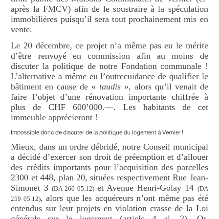
après la FMCV) afin de le soustraire à la spéculation
immobilières puisqu’il sera tout prochainement mis en
vente.
Le 20 décembre, ce projet n’a même pas eu le mérite
d’être renvoyé en commission afin au moins de
discuter la politique de notre Fondation communale !
L’alternative a même eu l’outrecuidance de qualifier le
bâtiment en cause de «
taudis
», alors qu’il venait de
faire l’objet d’une rénovation importante chiffrée à
plus de CHF 600’000.—. Les habitants de cet
immeuble apprécieront !
Impossible donc de discuter de la politique du logement à Vernier !
Mieux, dans un ordre débridé, notre Conseil municipal
a décidé d’exercer son droit de préemption et d’allouer
des crédits importants pour l’acquisition des parcelles
2300 et 448, plan 20, situées respectivement Rue Jean-
Simonet 3
et Avenue Henri-Golay 14
(DA 260 05.12)
(DA
, alors que les acquéreurs n’ont même pas été
259 05.12)
entendus sur leur projets en violation crasse de la Loi
générale sur le logement (article 4 al. 2). Or,