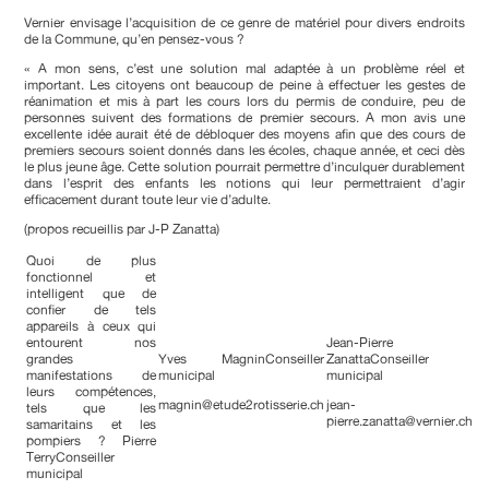
Vernier envisage l’acquisition de ce genre de matériel pour divers endroits
de la Commune, qu’en pensez-vous ?
« A mon sens, c’est une solution mal adaptée à un problème réel et
important. Les citoyens ont beaucoup de peine à effectuer les gestes de
réanimation et mis à part les cours lors du permis de conduire, peu de
personnes suivent des formations de premier secours. A mon avis une
excellente idée aurait été de débloquer des moyens afin que des cours de
premiers secours soient donnés dans les écoles, chaque année, et ceci dès
le plus jeune âge. Cette solution pourrait permettre d’inculquer durablement
dans l’esprit des enfants les notions qui leur permettraient d’agir
efficacement durant toute leur vie d’adulte.
(propos recueillis par J-P Zanatta)
Quoi de plus
fonctionnel et
intelligent que de
confier de tels
appareils à ceux qui
entourent nos
Jean-Pierre
grandes
Yves MagninConseiller
ZanattaConseiller
manifestations de
municipal
municipal
leurs compétences,
magnin@etude2rotisserie.ch
jean-
tels que les
pierre.zanatta@vernier.ch
samaritains et les
pompiers ? Pierre
TerryConseiller
municipal