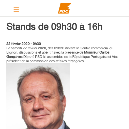
Le PDC Vernier
Stands de 09h30 à 16h
Nos actions
22 février 2020 - 9h30
Calendrier
Le samedi 22 février 2020, dès 09h30 devant le Centre commercial du
Lignon, discussions et apéritif avec la présence de
Monsieur Carlos
Articles
Gonçalves
Député PSD à l’assemblée de la République Portugaise et Vice-
président de la commission des affaires étrangères.
Contact
Liens
PDC cantonal
Devenir membre