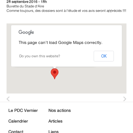
28 septembre 2016 - 18h
Buvette du Stade d'Aïre
Comme toujours, des dossiers sont à l'étude et vos avis seront appréciés !!!!
This page can't load Google Maps correctly.
Buvette du Stade d’Aïre
Do you own this website?
OK
Chemin des Fossés 8 - Aïre
Le PDC Vernier
Nos actions
Calendrier
Articles
Contact
Liens