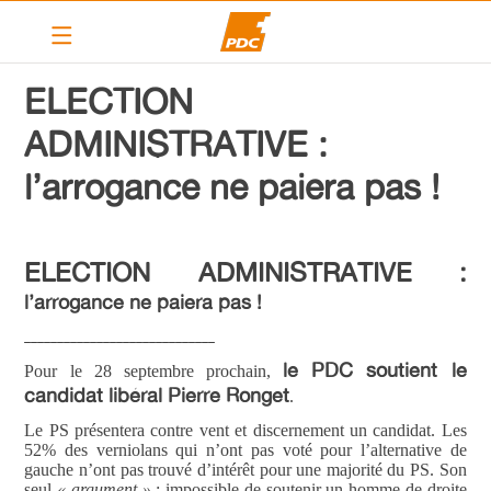
Le PDC Vernier
ELECTION
Nos actions
ADMINISTRATIVE :
Calendrier
l’arrogance ne paiera pas !
Articles
Contact
ELECTION ADMINISTRATIVE :
Liens
l’arrogance ne paiera pas !
_____________________________
PDC cantonal
le PDC soutient le
Pour le 28 septembre prochain,
candidat libéral Pierre Ronget
.
Devenir membre
Le PS présentera contre vent et discernement un candidat. Les
52% des verniolans qui n’ont pas voté pour l’alternative de
gauche n’ont pas trouvé d’intérêt pour une majorité du PS. Son
seul
« argument »
: impossible de soutenir un homme de droite