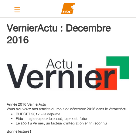
Le PDC Vernier
VernierActu : Décembre
Nos actions
2016
Calendrier
Articles
Contact
Liens
PDC cantonal
Année 2016,VernierActu
Vous trouverez nos articles du mois de décembre 2016 dans le VernierActu.
Devenir membre
BUDGET 2017 – la déprime
Fidu – la gloire pour le passé, le prix du futur
Le sport à Vernier, un facteur d’intégration enfin reconnu
Bonne lecture !