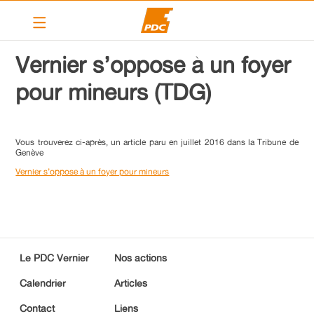
Le PDC Vernier
Vernier s’oppose à un foyer
Nos actions
pour mineurs (TDG)
Calendrier
Articles
Vous trouverez ci-après, un article paru en juillet 2016 dans la Tribune de
Genève
Contact
Vernier s’oppose à un foyer pour mineurs
Liens
PDC cantonal
Devenir membre
Le PDC Vernier
Nos actions
Calendrier
Articles
Contact
Liens