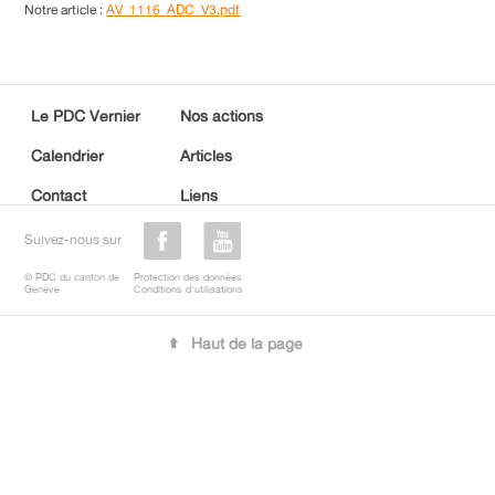
Notre article :
AV_1116_ADC_V3.pdf
Le PDC Vernier
Nos actions
Calendrier
Articles
Contact
Liens
Suivez-nous sur
© PDC du canton de
Protection des données
Genève
Conditions d'utilisations
Haut de la page