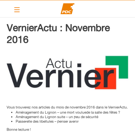
Le PDC Vernier
VernierActu : Novembre
Nos actions
2016
Calendrier
Articles
Contact
Liens
PDC cantonal
Vous trouverez nos articles du mois de novembre 2016 dans le VernierActu.
Devenir membre
Aménagement du Lignon – une mort vouluede la salle des fêtes ?
Aménagement du Lignon suite – un peu de sécurité
Passerelle des libellules – penser avenir
Bonne lecture !