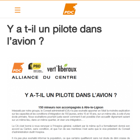
Le PDC Vernier
Y a t-il un pilote dans
Nos actions
l’avion ?
Calendrier
Articles
Contact
Liens
PDC cantonal
Devenir membre