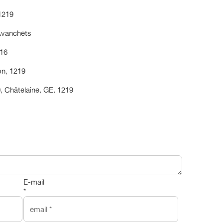
 1219
Avanchets
216
on, 1219
 Châtelaine, GE, 1219
E-mail
*