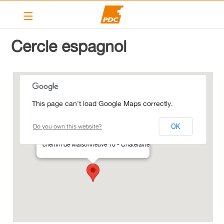
Le PDC Vernier
Cercle espagnol
Nos actions
Calendrier
Articles
This page can't load Google Maps correctly.
Contact
Do you own this website?
OK
Liens
Cercle espagnol
chemin de Maisonneuve 10 - Châtelaine
PDC cantonal
Devenir membre