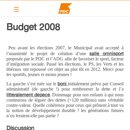
Le PDC Vernier
Budget 2008
Nos actions
Calendrier
Peu avant les élections 2007, le Municipal avait accepté à
salle omnisport
l’unanimité le projet de création d’une
Articles
proposée par le PDC et l’ADG afin de favoriser le sport, facteur
d’intégration sociale. Passé les élections, le PS, les Verts et les
Contact
libéraux ont repoussé cet objet au plut tôt en 2012. Merci pour
les sportifs, jeunes et moins jeunes !
Liens
boni
La gauche s’est ruée sur le
initialement prévu par Conseil
administratif (de gauche !) pour rembourser la dette et l’a
littéralement dépecé
PDC cantonal
. Dommage pour nos enfants à qui nous
continuons de léguer des dettes (
>
120 millions) sans véritable
contre-valeur. Quelle cohérence pour ceux qui prônent à tout va
Devenir membre
la notion de développement durable ! les générations futures
n’en feraient-elle pas partie ?
Discussion