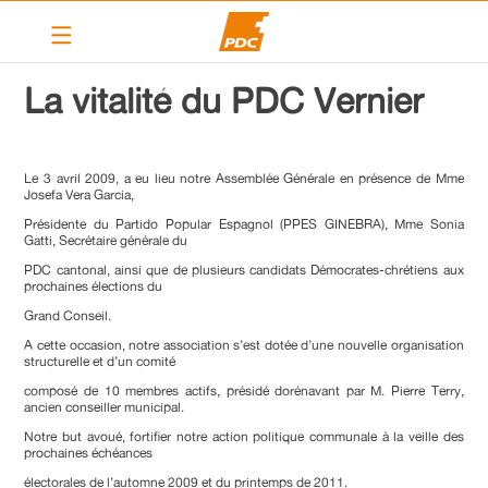
Le PDC Vernier
La vitalité du PDC Vernier
Nos actions
Calendrier
Le 3 avril 2009, a eu lieu notre Assemblée Générale en présence de Mme
Josefa Vera Garcia,
Articles
Présidente du Partido Popular Espagnol (PPES GINEBRA), Mme Sonia
Gatti, Secrétaire générale du
Contact
PDC cantonal, ainsi que de plusieurs candidats Démocrates-chrétiens aux
prochaines élections du
Liens
Grand Conseil.
A cette occasion, notre association s’est dotée d’une nouvelle organisation
PDC cantonal
structurelle et d’un comité
composé de 10 membres actifs, présidé dorénavant par M. Pierre Terry,
Devenir membre
ancien conseiller municipal.
Notre but avoué, fortifier notre action politique communale à la veille des
prochaines échéances
électorales de l’automne 2009 et du printemps de 2011.