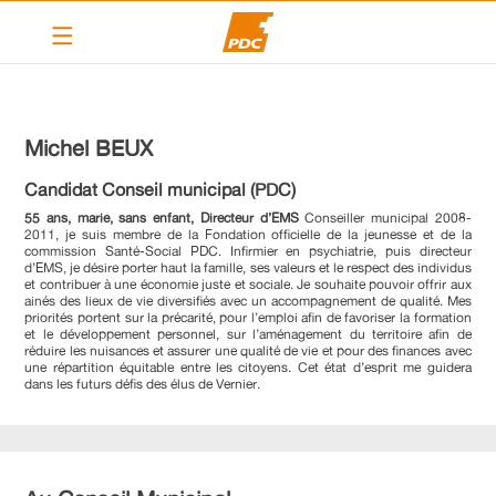
Le PDC Vernier
Nos actions
Michel
BEUX
Calendrier
Candidat Conseil municipal (PDC)
Articles
55 ans, marié, sans enfant, Directeur d’EMS
Conseiller municipal 2008-
2011, je suis membre de la Fondation officielle de la jeunesse et de la
commission Santé-Social PDC. Infirmier en psychiatrie, puis directeur
Contact
d’EMS, je désire porter haut la famille, ses valeurs et le respect des individus
et contribuer à une économie juste et sociale. Je souhaite pouvoir offrir aux
Liens
ainés des lieux de vie diversifiés avec un accompagnement de qualité. Mes
priorités portent sur la précarité, pour l’emploi afin de favoriser la formation
et le développement personnel, sur l’aménagement du territoire afin de
réduire les nuisances et assurer une qualité de vie et pour des finances avec
PDC cantonal
une répartition équitable entre les citoyens. Cet état d’esprit me guidera
dans les futurs défis des élus de Vernier.
Devenir membre