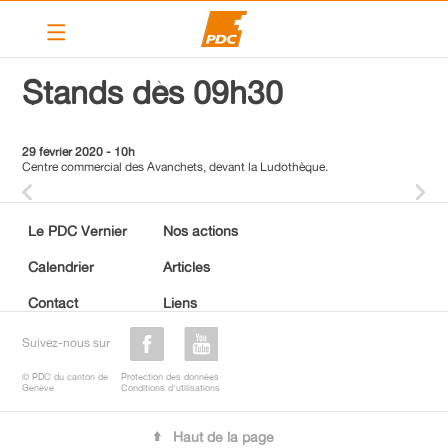
Le PDC Vernier
Stands dès 09h30
Nos actions
29 février 2020 - 10h
Calendrier
Centre commercial des Avanchets, devant la Ludothèque.
Articles
Contact
Le PDC Vernier
Nos actions
Calendrier
Articles
Liens
Contact
Liens
PDC cantonal
Suivez-nous sur
Devenir membre
© PDC du canton de
Protection des données
Genève
Conditions d'utilisations
Haut de la page