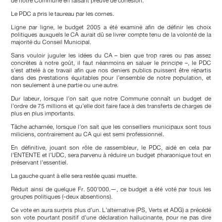
de notre Commune en faisant preuve de cohésion.
Le PDC a pris le taureau par les cornes.
Ligne par ligne, le budget 2005 a été examiné afin de définir les choix
politiques auxquels le CA aurait dû se livrer compte tenu de la volonté de la
majorité du Conseil Municipal.
Sans vouloir juguler les idées du CA – bien que trop rares ou pas assez
concrètes à notre goût, il faut néanmoins en saluer le principe –, le PDC
s’est attelé à ce travail afin que nos deniers publics puissent être répartis
dans des prestations équitables pour l’ensemble de notre population, et
non seulement à une partie ou une autre.
Dur labeur, lorsque l’on sait que notre Commune connaît un budget de
l’ordre de 75 millions et qu’elle doit faire face à des transferts de charges de
plus en plus importants.
Tâche acharnée, lorsque l’on sait que les conseillers municipaux sont tous
miliciens, contrairement au CA qui est semi professionnel.
En définitive, jouant son rôle de rassembleur, le PDC, aidé en cela par
l’ENTENTE et l’UDC, sera parvenu à réduire un budget pharaonique tout en
préservant l’essentiel.
La gauche quant à elle sera restée quasi muette.
Réduit ainsi de quelque Fr. 500’000.—, ce budget a été voté par tous les
groupes politiques (-deux absentions).
Ce vote en aura surpris plus d’un. L’alternative (PS, Verts et ADG) a précédé
son vote pourtant positif d’une déclaration hallucinante, pour ne pas dire