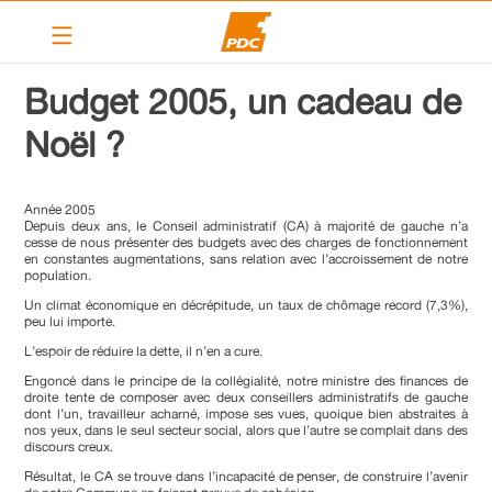
Le PDC Vernier
Budget 2005, un cadeau de
Nos actions
Noël ?
Calendrier
Articles
Année 2005
Depuis deux ans, le Conseil administratif (CA) à majorité de gauche n’a
cesse de nous présenter des budgets avec des charges de fonctionnement
Contact
en constantes augmentations, sans relation avec l’accroissement de notre
population.
Liens
Un climat économique en décrépitude, un taux de chômage record (7,3%),
peu lui importe.
L’espoir de réduire la dette, il n’en a cure.
PDC cantonal
Engoncé dans le principe de la collégialité, notre ministre des finances de
droite tente de composer avec deux conseillers administratifs de gauche
Devenir membre
dont l’un, travailleur acharné, impose ses vues, quoique bien abstraites à
nos yeux, dans le seul secteur social, alors que l’autre se complait dans des
discours creux.
Résultat, le CA se trouve dans l’incapacité de penser, de construire l’avenir