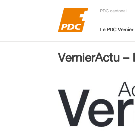
PDC cantonal
Le PDC Vernier
VernierActu –