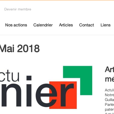
Devenir membre
Nos actions
Calendrier
Articles
Contact
Liens
 Mai 2018
Ar
mê
Actu
Notre
Guil
Parle
pater