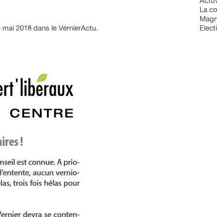
ActuV
La c
Magn
 mai 2018 dans le VernierActu.
Elec