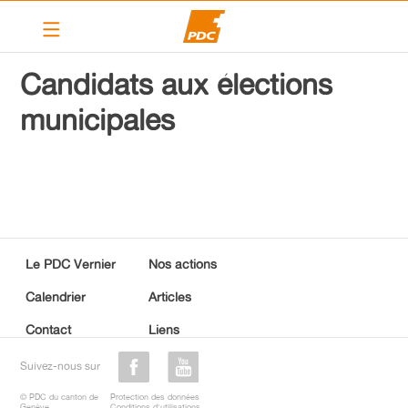
Le PDC Vernier
Candidats aux élections
Nos actions
municipales
Calendrier
Articles
Contact
Liens
Le PDC Vernier
Nos actions
PDC cantonal
Calendrier
Articles
Contact
Liens
Devenir membre
Suivez-nous sur
© PDC du canton de
Protection des données
Genève
Conditions d'utilisations