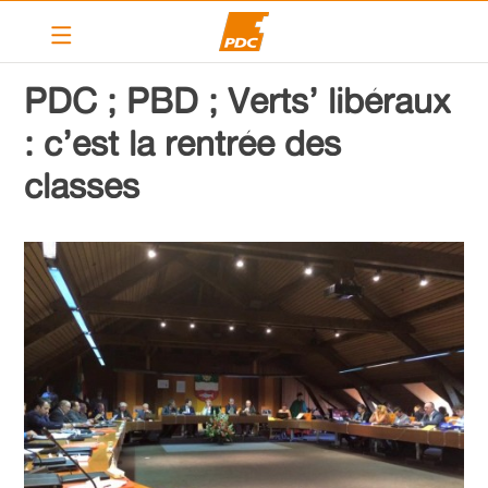
Le PDC Vernier
PDC ; PBD ; Verts’ libéraux
Nos actions
: c’est la rentrée des
Calendrier
classes
Articles
Contact
Liens
PDC cantonal
Devenir membre