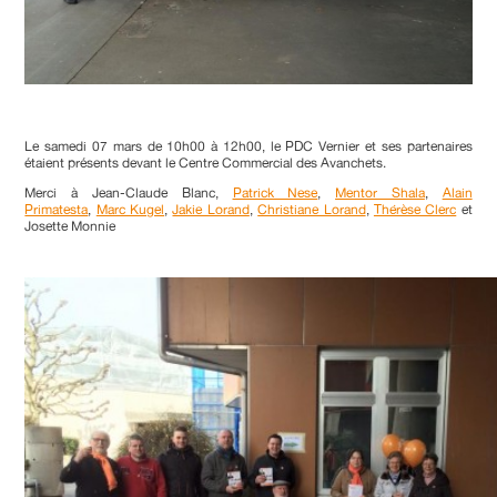
Le samedi 07 mars de 10h00 à 12h00, le PDC Vernier et ses partenaires
étaient présents devant le Centre Commercial des Avanchets.
Merci à J
ean-Claude Blanc
,
Patrick Nese
,
Mentor Shala
,
Alain
Primatesta
,
Marc Kugel
,
Jakie Lorand
,
Christiane Lorand
,
Thėrèse Clerc
et
J
osette Monnie