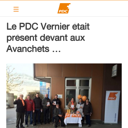
Le PDC Vernier
Le PDC Vernier était
Nos actions
présent devant aux
Calendrier
Avanchets …
Articles
Contact
Liens
PDC cantonal
Devenir membre