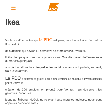
Le PDC Vernier
Ikea
Nos actions
Calendrier
le PDC
Sur la base d’une motion que
a déposée, notre Conseil vient d’accorder à
Ikea un droit
Articles
de superficie qui devrait lui permettre de s’implanter sur Vernier.
Contact
Il était temps que nous nous prononcions. Que d’encre et d’effervescence
durant ces quelque 9
Liens
ans de tractations lors desquelles les certains acteurs ont parfois, souvent,
frôlé le vaudeville.
Le PDC
PDC cantonal
a soutenu ce projet. Plus d’une centaine de millions d’investissements
pour Genève, la
Devenir membre
création de 200 emplois, en priorité pour Vernier, mais également les
garanties reconnues
jusqu’au Tribunal fédéral, notre plus haute instance judicaire, nous sont
apparues prépondérantes