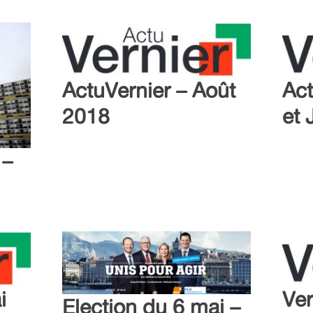
ActuVernier – Août
Act
2018
et 
 –
i
Ver
Election du 6 mai –