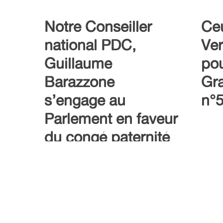
Notre Conseiller
Ce
national PDC,
Ver
Guillaume
pou
Barazzone
Gra
s’engage au
n°
Parlement en faveur
du congé paternité
018
VernierActu –
Février 2018