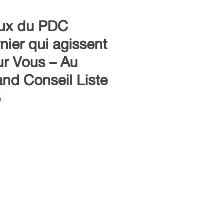
ux du PDC
nier qui agissent
r Vous – Au
nd Conseil Liste
5