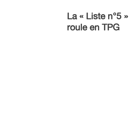
La « Liste n°5 »
roule en TPG
En route pour 2
avec le PDC