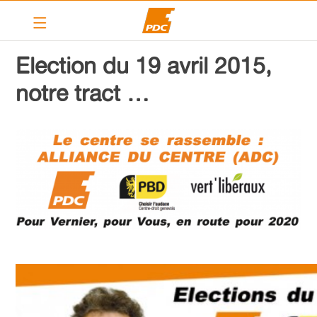
Le PDC Vernier
Election du 19 avril 2015,
Nos actions
notre tract …
Calendrier
Articles
Contact
Liens
PDC cantonal
Devenir membre